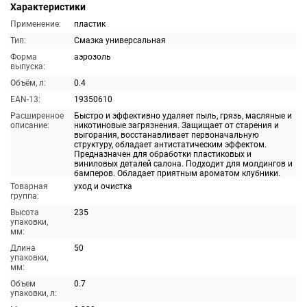
Характеристики
Применение:
пластик
Тип:
Смазка универсальная
Форма
аэрозоль
выпуска:
Объём, л:
0.4
EAN-13:
19350610
Расширенное
Быстро и эффективно удаляет пыль, грязь, масляные и
описание:
никотиновые загрязнения. Защищает от старения и
выгорания, восстанавливает первоначальную
структуру, обладает антистатическим эффектом.
Предназначен для обработки пластиковых и
виниловых деталей салона. Подходит для молдингов и
бамперов. Обладает приятным ароматом клубники.
Товарная
уход и очистка
группа:
Высота
235
упаковки,
мм:
Длина
50
упаковки,
мм:
Объем
0.7
упаковки, л: