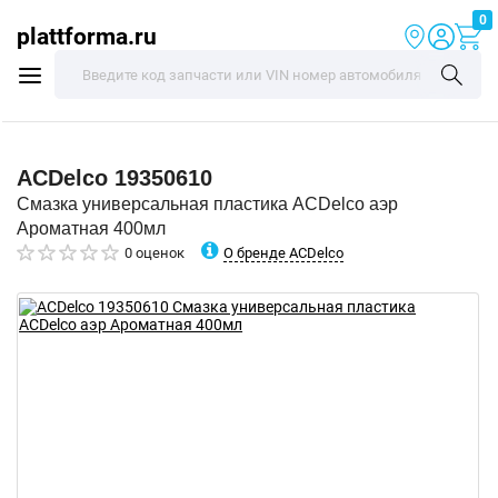
0
plattforma.ru
ACDelco
19350610
Смазка универсальная пластика ACDelco аэр
Ароматная 400мл
О бренде ACDelco
0 оценок