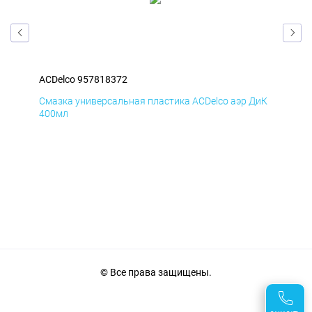
ACDelco 957818372
ACD
БмД
Смазка универсальная пластика ACDelco аэр ДиК
Сма
400мл
40
© Все права защищены.