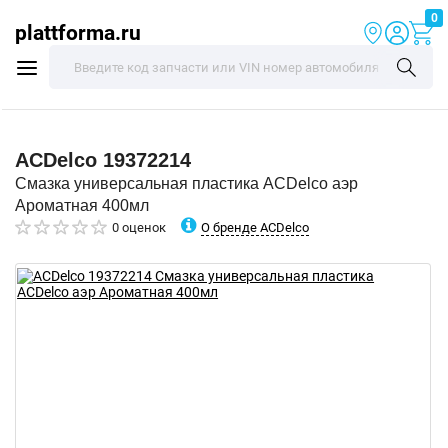
0
plattforma.ru
ACDelco
19372214
Смазка универсальная пластика ACDelco аэр
Ароматная 400мл
О бренде ACDelco
0 оценок