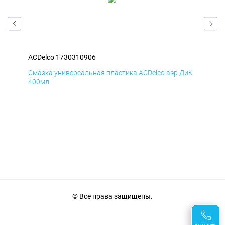
ACDelco 1730310906
ACD
БмД
Смазка универсальная пластика ACDelco аэр ДиК
Сма
400мл
40
© Все права защищены.