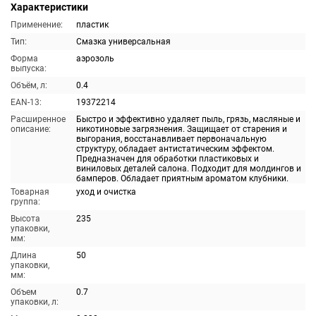
Характеристики
Применение:
пластик
Тип:
Смазка универсальная
Форма
аэрозоль
выпуска:
Объём, л:
0.4
EAN-13:
19372214
Расширенное
Быстро и эффективно удаляет пыль, грязь, масляные и
описание:
никотиновые загрязнения. Защищает от старения и
выгорания, восстанавливает первоначальную
структуру, обладает антистатическим эффектом.
Предназначен для обработки пластиковых и
виниловых деталей салона. Подходит для молдингов и
бамперов. Обладает приятным ароматом клубники.
Товарная
уход и очистка
группа:
Высота
235
упаковки,
мм:
Длина
50
упаковки,
мм:
Объем
0.7
упаковки, л: