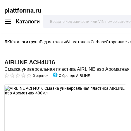
plattforma.ru
Каталоги
ЛК
Каталоги групп
Ред.каталоги
Wh-каталоги
Carbase
Сторонние к
AIRLINE
ACH4U16
Смазка универсальная пластика AIRLINE аэр Ароматная
О бренде AIRLINE
0 оценок