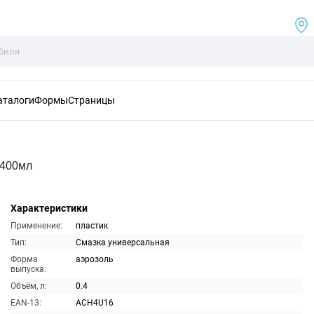
аталоги
Формы
Страницы
 400мл
Характеристики
Применение:
пластик
Тип:
Смазка универсальная
Форма
аэрозоль
выпуска:
Объём, л:
0.4
EAN-13:
ACH4U16