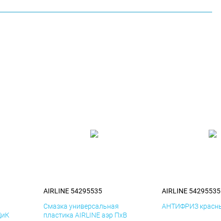
AIRLINE 54295535
AIRLINE 54295535
я
Смазка универсальная
АНТИФРИЗ красны
ДиК
пластика AIRLINE аэр ПхВ