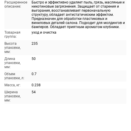
Расширенное
Быстро и эффективно удаляет пыль, грязь, масляные и
описание:
никотиновые загрязнения. Защищает от старения и
выгорания, восстанавливает первоначальную
структуру, обладает антистатическим эффектом.
Предназначен для обработки пластиковых и
виниловых деталей салона. Подходит для молдингов и
бамперов. Обладает приятным ароматом клубники.
Товарная
уход и очистка
группа:
Высота
235
упаковки,
мм:
Длина
50
упаковки,
мм:
Объем
0.7
упаковки, л:
Масса, кг:
0.238
Ширина
54
упаковки,
мм: