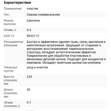
Характеристики
Применение:
пластик
Тип:
Смазка универсальная
Форма
аэрозоль
выпуска:
Объём, л:
0.4
EAN-13:
8032115
Расширенное
Быстро и эффективно удаляет пыль, грязь, масляные и
описание:
никотиновые загрязнения. Защищает от старения и
выгорания, восстанавливает первоначальную
структуру, обладает антистатическим эффектом.
Предназначен для обработки пластиковых и
виниловых деталей салона. Подходит для молдингов и
бамперов. Обладает приятным ароматом клубники.
Товарная
уход и очистка
группа:
Высота
235
упаковки,
мм:
Длина
50
упаковки,
мм:
Объем
0.7
упаковки, л: