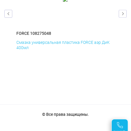
FORCE 108275048
FOR
мД
Смазка универсальная пластика FORCE аэр ДиК
Сма
400мл
40
© Все права защищены.