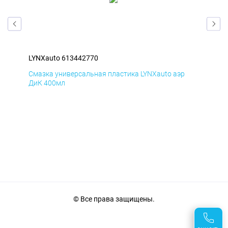
LYNXauto 613442770
LYN
Смазка универсальная пластика LYNXauto аэр
Сма
ДиК 400мл
ПхВ
© Все права защищены.