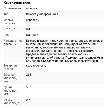
Характеристики
Применение:
пластик
Тип:
Смазка универсальная
Форма
аэрозоль
выпуска:
Объём, л:
0.4
EAN-13:
CO3858A
Расширенное
Быстро и эффективно удаляет пыль, грязь, масляные и
описание:
никотиновые загрязнения. Защищает от старения и
выгорания, восстанавливает первоначальную
структуру, обладает антистатическим эффектом.
Предназначен для обработки пластиковых и
виниловых деталей салона. Подходит для молдингов и
бамперов. Обладает приятным ароматом клубники.
Товарная
уход и очистка
группа:
Высота
235
упаковки,
мм:
Длина
50
упаковки,
мм:
Объем
0.7
упаковки, л: