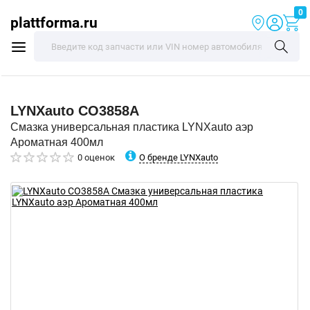
0
plattforma.ru
LYNXauto
CO3858A
Смазка универсальная пластика LYNXauto аэр
Ароматная 400мл
О бренде LYNXauto
0 оценок