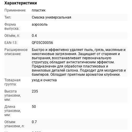
Характеристики
Применение:
пластик
Тип:
Смазка универсальная
Форма
аэрозоль
выпуска:
Объём, л:
0.4
EAN-13:
QF05C00056
Расширенное
Быстро и эффективно удаляет пыль, грязь, масляные и
описание:
никотиновые загрязнения. Защищает от старения и
выгорания, восстанавливает первоначальную
структуру, обладает антистатическим эффектом.
Предназначен для обработки пластиковых и
виниловых деталей салона. Подходит для молдингов и
бамперов. Обладает приятным ароматом клубники.
Товарная
уход и очистка
группа:
Высота
235
упаковки,
мм:
Длина
50
упаковки,
мм:
Объем
0.7
упаковки, л: