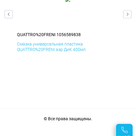
QUATTRO%20FRENI 1056589838
QU
Смазка универсальная пластика
Сма
QUATTRO%20FRENI аэр ДиК 400мл
QUA
© Все права защищены.