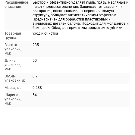
Расширенное
Быстро и эффективно удаляет пыль, грязь, масляные и
описание:
никотиновые загрязнения. Защищает от старения и
выгорания, восстанавливает первоначальную
структуру, обладает антистатическим эффектом.
Предназначен для обработки пластиковых и
виниловых деталей салона. Подходит для молдингов и
бамперов. Обладает приятным ароматом клубники.
Товарная
уход и очистка
группа:
Высота
235
упаковки,
мм:
Длина
50
упаковки,
мм:
Объем
0.7
упаковки, л:
Масса, кг:
0.238
Ширина
54
упаковки,
мм: