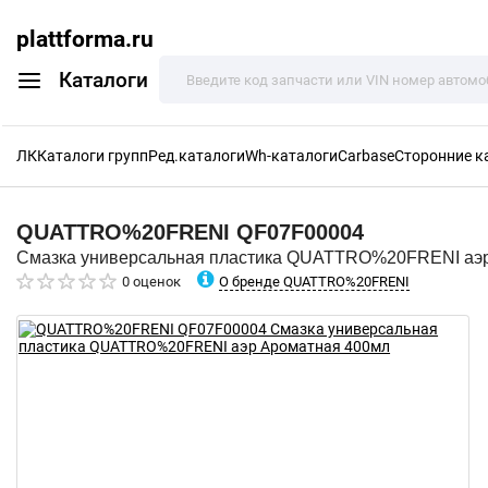
plattforma.ru
Каталоги
ЛК
Каталоги групп
Ред.каталоги
Wh-каталоги
Carbase
Сторонние к
QUATTRO%20FRENI
QF07F00004
Смазка универсальная пластика QUATTRO%20FRENI аэ
О бренде QUATTRO%20FRENI
0 оценок