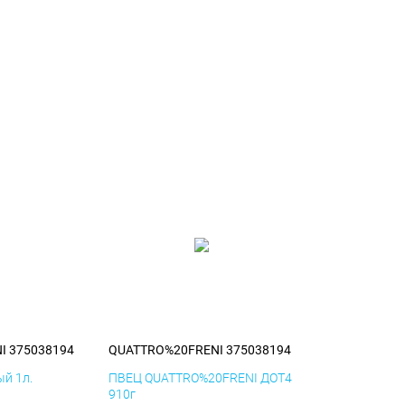
I 375038194
QUATTRO%20FRENI 375038194
й 1л.
ПВЕЦ QUATTRO%20FRENI ДОТ4
910г