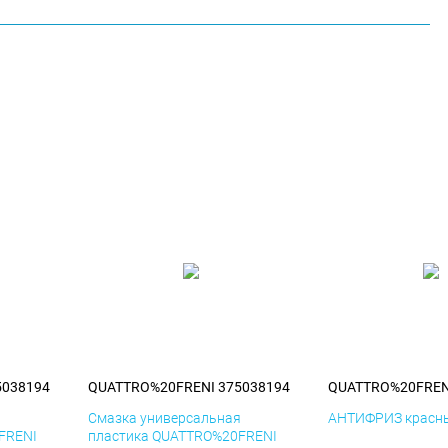
5038194
QUATTRO%20FRENI 375038194
QUATTRO%20FREN
я
Смазка универсальная
АНТИФРИЗ красны
FRENI
пластика QUATTRO%20FRENI