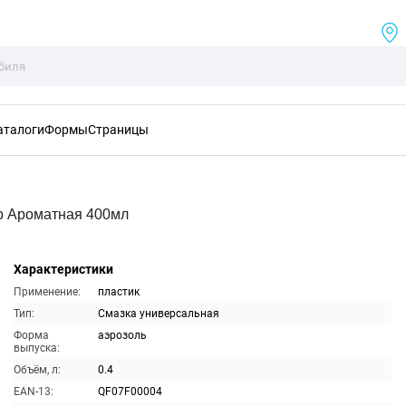
аталоги
Формы
Страницы
р Ароматная 400мл
Характеристики
Применение:
пластик
Тип:
Смазка универсальная
Форма
аэрозоль
выпуска:
Объём, л:
0.4
EAN-13:
QF07F00004