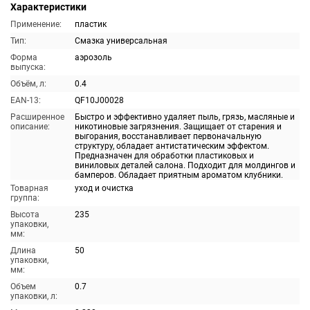
Характеристики
Применение:
пластик
Тип:
Смазка универсальная
Форма
аэрозоль
выпуска:
Объём, л:
0.4
EAN-13:
QF10J00028
Расширенное
Быстро и эффективно удаляет пыль, грязь, масляные и
описание:
никотиновые загрязнения. Защищает от старения и
выгорания, восстанавливает первоначальную
структуру, обладает антистатическим эффектом.
Предназначен для обработки пластиковых и
виниловых деталей салона. Подходит для молдингов и
бамперов. Обладает приятным ароматом клубники.
Товарная
уход и очистка
группа:
Высота
235
упаковки,
мм:
Длина
50
упаковки,
мм:
Объем
0.7
упаковки, л: