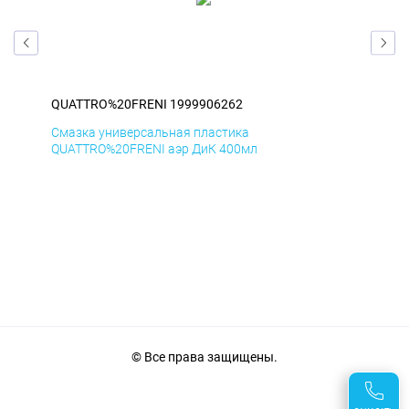
QUATTRO%20FRENI 1999906262
QU
Смазка универсальная пластика
Сма
QUATTRO%20FRENI аэр ДиК 400мл
QUA
© Все права защищены.