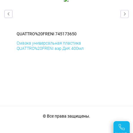
QUATTRO%20FRENI 745173650
QU
Смазка универсальная пластика
Сма
QUATTRO%20FRENI аэр ДиК 400мл
QUA
© Все права защищены.