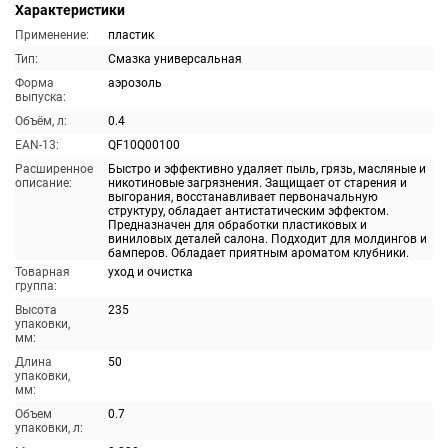
Характеристики
Применение:
пластик
Тип:
Смазка универсальная
Форма
аэрозоль
выпуска:
Объём, л:
0.4
EAN-13:
QF10Q00100
Расширенное
Быстро и эффективно удаляет пыль, грязь, масляные и
описание:
никотиновые загрязнения. Защищает от старения и
выгорания, восстанавливает первоначальную
структуру, обладает антистатическим эффектом.
Предназначен для обработки пластиковых и
виниловых деталей салона. Подходит для молдингов и
бамперов. Обладает приятным ароматом клубники.
Товарная
уход и очистка
группа:
Высота
235
упаковки,
мм:
Длина
50
упаковки,
мм:
Объем
0.7
упаковки, л: